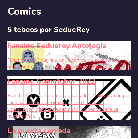
Comics
5 tebeos por SedueRey
Fanzine Seduerey:Antología
Fanzine con 60 páginas, entre cómics e ilustraciones,
recopilando algunos trabajos entre 2020 y 2023
Fanzine Gametober 2022
Este fanzine es un tributo, a través de 31 dibujos, uno por
cada día del mes de octubre, a mi afición a los
videojuegos, que me ha acompañado desde hace ya
muchos años.
La puerta cerrada