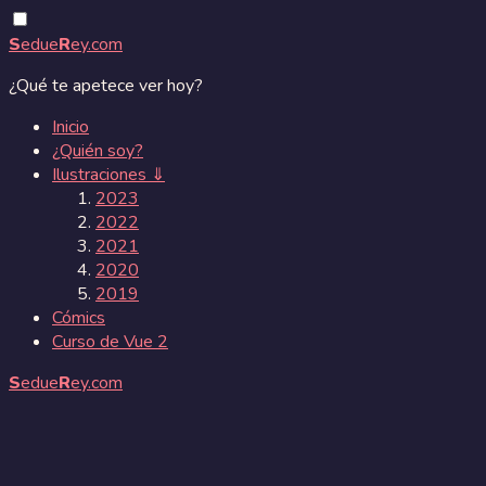
S
edue
R
ey.com
¿Qué te apetece ver hoy?
Inicio
¿Quién soy?
Ilustraciones ⇓
2023
2022
2021
2020
2019
Cómics
Curso de Vue 2
S
edue
R
ey.com