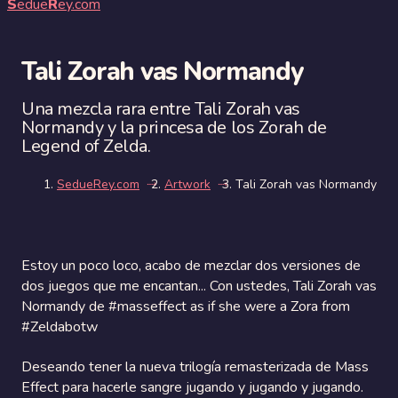
S
edue
R
ey.com
Tali Zorah vas Normandy
Una mezcla rara entre Tali Zorah vas
Normandy y la princesa de los Zorah de
Legend of Zelda.
SedueRey.com
Artwork
Tali Zorah vas Normandy
Estoy un poco loco, acabo de mezclar dos versiones de
dos juegos que me encantan... Con ustedes, Tali Zorah vas
Normandy de #masseffect as if she were a Zora from
#Zeldabotw
Deseando tener la nueva trilogía remasterizada de Mass
Effect para hacerle sangre jugando y jugando y jugando.